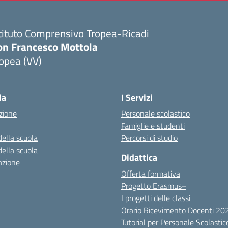
tituto Comprensivo Tropea-Ricadi
on Francesco Mottola
opea (VV)
Visita la pagina iniziale della scuola
la
I Servizi
zione
Personale scolastico
Famiglie e studenti
della scuola
Percorsi di studio
della scuola
Didattica
azione
Offerta formativa
Progetto Erasmus+
I progetti delle classi
Orario Ricevimento Docenti 2
Tutorial per Personale Scolastic