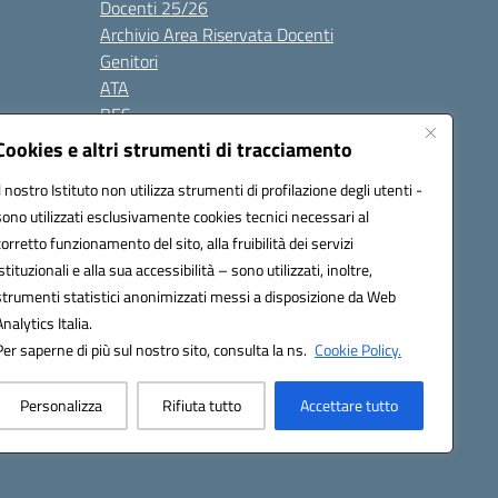
Docenti 25/26
Archivio Area Riservata Docenti
Genitori
ATA
BES
Modulistica
Cookies e altri strumenti di tracciamento
Contatti
Il nostro Istituto non utilizza strumenti di profilazione degli utenti -
Gallery
sono utilizzati esclusivamente cookies tecnici necessari al
corretto funzionamento del sito, alla fruibilità dei servizi
istituzionali e alla sua accessibilità – sono utilizzati, inoltre,
strumenti statistici anonimizzati messi a disposizione da Web
Analytics Italia.
Per saperne di più sul nostro sito, consulta la ns.
Cookie Policy.
2200d@pec.istruzione.it
Personalizza
Rifiuta tutto
Accettare tutto