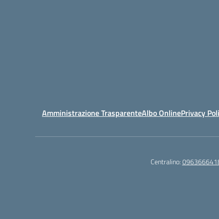
Amministrazione Trasparente
Albo Online
Privacy Pol
Centralino:
096366641