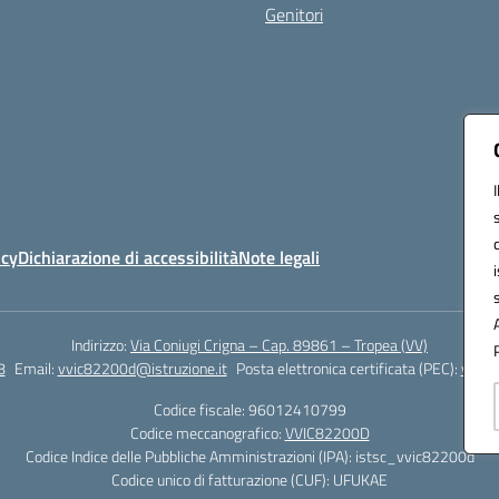
Genitori
icy
Dichiarazione di accessibilità
Note legali
Indirizzo:
Via Coniugi Crigna – Cap. 89861 – Tropea (VV)
8
Email:
vvic82200d@istruzione.it
Posta elettronica certificata (PEC):
vvic8
Codice fiscale: 96012410799
Codice meccanografico:
VVIC82200D
Codice Indice delle Pubbliche Amministrazioni (IPA): istsc_vvic82200d
Codice unico di fatturazione (CUF): UFUKAE