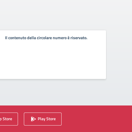
Il contenuto della circolare numero è riservato.
Il co
 Store
Play Store