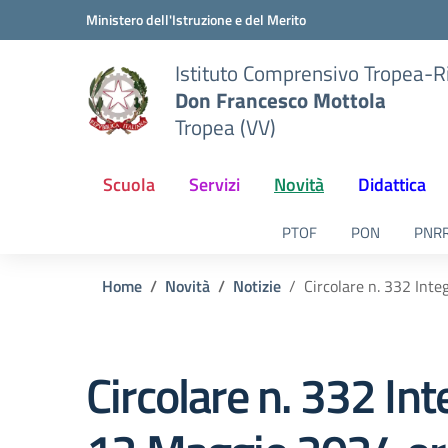
Vai ai contenuti
Vai al menu di navigazione
Vai al footer
Ministero dell'Istruzione e del Merito
Istituto Comprensivo Tropea-R
Don Francesco Mottola
Tropea (VV)
Scuola
Servizi
Novità
Didattica
PTOF
PON
PNR
Home
Novità
Notizie
Circolare n. 332 Int
Circolare n. 332 Int