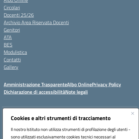
Albo Online
Circolari
Docenti 25/26
Archivio Area Riservata Docenti
Genitori
ATA
BES
Modulistica
Contatti
Gallery
Amministrazione Trasparente
Albo Online
Privacy Policy
Dichiarazione di accessibilità
Note legali
Indirizzo:
Via Coniugi Crigna – Cap. 89861 – Tropea (VV)
Cookies e altri strumenti di tracciamento
Centralino:
0963666418
Email:
vvic82200d@istruzione.it
Posta elettronica certificata (PEC):
Il nostro Istituto non utilizza strumenti di profilazione degli utenti -
vvic82200d@pec.istruzione.it
sono utilizzati esclusivamente cookies tecnici necessari al