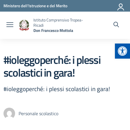
Vai ai contenuti
Vai al menu di navigazione
Vai al footer
Ministero dell'Istruzione e del Merito
Istituto Comprensivo Tropea-
Ricadi
Don Francesco Mottola
Apr
#ioleggoperché: i plessi
scolastici in gara!
#ioleggoperché: i plessi scolastici in gara!
Personale scolastico