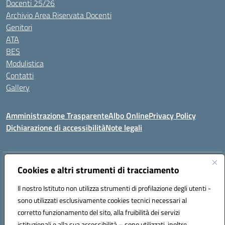
Docenti 25/26
Archivio Area Riservata Docenti
Genitori
ATA
BES
Modulistica
Contatti
Gallery
Amministrazione Trasparente
Albo Online
Privacy Policy
Dichiarazione di accessibilità
Note legali
Indirizzo:
Via Coniugi Crigna – Cap. 89861 – Tropea (VV)
Cookies e altri strumenti di tracciamento
Centralino:
0963666418
Email:
vvic82200d@istruzione.it
Posta elettronica certificata (PEC):
Il nostro Istituto non utilizza strumenti di profilazione degli utenti -
vvic82200d@pec.istruzione.it
sono utilizzati esclusivamente cookies tecnici necessari al
Codice fiscale: 96012410799
corretto funzionamento del sito, alla fruibilità dei servizi
Codice meccanografico:
VVIC82200D
istituzionali e alla sua accessibilità – sono utilizzati, inoltre,