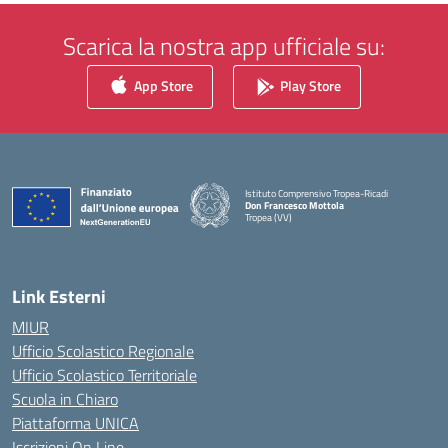
Scarica la nostra app ufficiale su:
App Store
Play Store
Istituto Comprensivo Tropea-Ricadi
Don Francesco Mottola
Tropea (VV)
— Visita la pagina iniziale della scuola
Link Esterni
MIUR
Ufficio Scolastico Regionale
Ufficio Scolastico Territoriale
Scuola in Chiaro
Piattaforma UNICA
Iscrizioni On Line