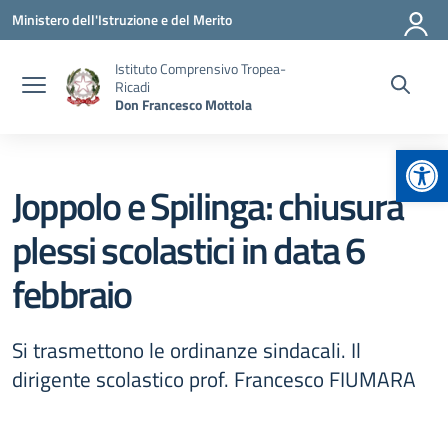
Vai ai contenuti
Vai al menu di navigazione
Vai al footer
Ministero dell'Istruzione e del Merito
Istituto Comprensivo Tropea-
Ricadi
Don Francesco Mottola
Apr
Joppolo e Spilinga: chiusura
plessi scolastici in data 6
febbraio
Si trasmettono le ordinanze sindacali. Il
dirigente scolastico prof. Francesco FIUMARA