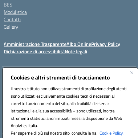
BES
Modulistica
Contatti
Gallery
Amministrazione Trasparente
Albo Online
Privacy Policy
Dichiarazione di accessibilità
Note legali
Indirizzo:
Via Coniugi Crigna – Cap. 89861 – Tropea (VV)
Cookies e altri strumenti di tracciamento
Centralino:
0963666418
Email:
vvic82200d@istruzione.it
Posta elettronica certificata (PEC):
Il nostro Istituto non utilizza strumenti di profilazione degli utenti -
vvic82200d@pec.istruzione.it
sono utilizzati esclusivamente cookies tecnici necessari al
Codice fiscale: 96012410799
corretto funzionamento del sito, alla fruibilità dei servizi
Codice meccanografico:
VVIC82200D
istituzionali e alla sua accessibilità – sono utilizzati, inoltre,
Codice Indice delle Pubbliche Amministrazioni (IPA): istsc_vvic82200d
strumenti statistici anonimizzati messi a disposizione da Web
Codice unico di fatturazione (CUF): UFUKAE
Analytics Italia.
Per saperne di più sul nostro sito, consulta la ns.
Cookie Policy.