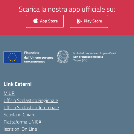
Scarica la nostra app ufficiale su:
App Store
Play Store
Istituto Comprensivo Tropea-Ricadi
Don Francesco Mottola
Tropea (VV)
— Visita la pagina iniziale della scuola
Link Esterni
MIUR
Ufficio Scolastico Regionale
Ufficio Scolastico Territoriale
Scuola in Chiaro
Piattaforma UNICA
Iscrizioni On Line