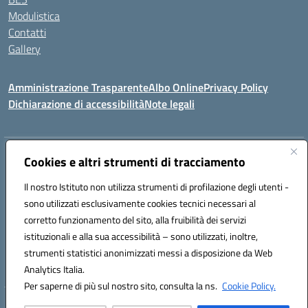
Modulistica
Contatti
Gallery
Amministrazione Trasparente
Albo Online
Privacy Policy
Dichiarazione di accessibilità
Note legali
Indirizzo:
Via Coniugi Crigna – Cap. 89861 – Tropea (VV)
Cookies e altri strumenti di tracciamento
Centralino:
0963666418
Email:
vvic82200d@istruzione.it
Posta elettronica certificata (PEC):
Il nostro Istituto non utilizza strumenti di profilazione degli utenti -
vvic82200d@pec.istruzione.it
sono utilizzati esclusivamente cookies tecnici necessari al
Codice fiscale: 96012410799
corretto funzionamento del sito, alla fruibilità dei servizi
Codice meccanografico:
VVIC82200D
istituzionali e alla sua accessibilità – sono utilizzati, inoltre,
Codice Indice delle Pubbliche Amministrazioni (IPA): istsc_vvic82200d
strumenti statistici anonimizzati messi a disposizione da Web
Codice unico di fatturazione (CUF): UFUKAE
Analytics Italia.
Per saperne di più sul nostro sito, consulta la ns.
Cookie Policy.
Hosting & Powered by 3D Solution S.r.l.