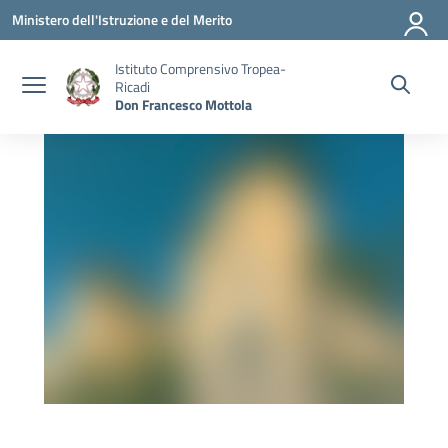
Vai ai contenuti
Vai al menu di navigazione
Vai al footer
Ministero dell'Istruzione e del Merito
Istituto Comprensivo Tropea-
Ricadi
Don Francesco Mottola