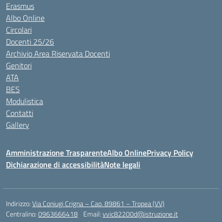
Erasmus
Albo Online
Circolari
Docenti 25/26
Archivio Area Riservata Docenti
Genitori
ATA
BES
Modulistica
Contatti
Gallery
Amministrazione Trasparente
Albo Online
Privacy Policy
Dichiarazione di accessibilità
Note legali
Indirizzo:
Via Coniugi Crigna – Cap. 89861 – Tropea (VV)
Centralino:
0963666418
Email:
vvic82200d@istruzione.it