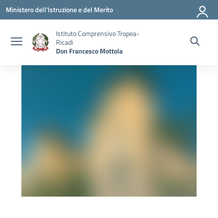
Vai ai contenuti
Vai al menu di navigazione
Vai al footer
Ministero dell'Istruzione e del Merito
Istituto Comprensivo Tropea-
Ricadi
Don Francesco Mottola