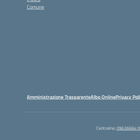
Comune
Amministrazione Trasparente
Albo Online
Privacy Pol
Centralino:
096366641