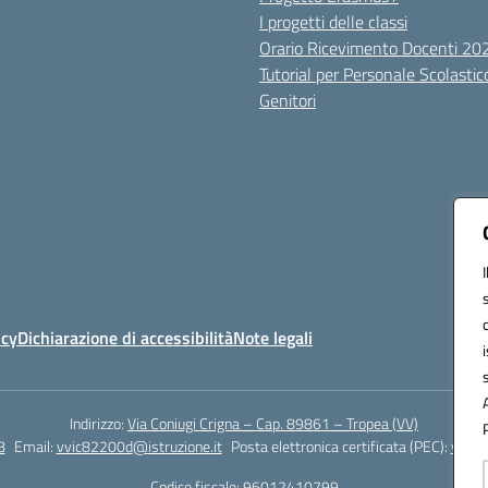
I progetti delle classi
Orario Ricevimento Docenti 2
Tutorial per Personale Scolastic
Genitori
icy
Dichiarazione di accessibilità
Note legali
Indirizzo:
Via Coniugi Crigna – Cap. 89861 – Tropea (VV)
8
Email:
vvic82200d@istruzione.it
Posta elettronica certificata (PEC):
vvic8
Codice fiscale: 96012410799