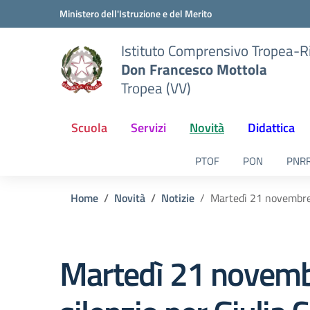
Vai ai contenuti
Vai al menu di navigazione
Vai al footer
Ministero dell'Istruzione e del Merito
Istituto Comprensivo Tropea-R
Don Francesco Mottola
Tropea (VV)
Scuola
Servizi
Novità
Didattica
PTOF
PON
PNR
Home
Novità
Notizie
Martedì 21 novembre 2
Martedì 21 novemb