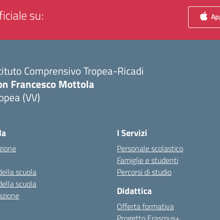
iciale su:
App
tituto Comprensivo Tropea-Ricadi
on Francesco Mottola
opea (VV)
Visita la pagina iniziale della scuola
la
I Servizi
zione
Personale scolastico
Famiglie e studenti
della scuola
Percorsi di studio
della scuola
Didattica
azione
Offerta formativa
Progetto Erasmus+