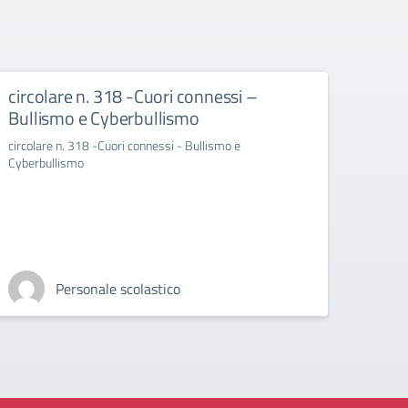
circolare n. 318 -Cuori connessi –
Avvi
Bullismo e Cyberbullismo
INC
circolare n. 318 -Cuori connessi - Bullismo e
Avvio 
Cyberbullismo
plesso 
Personale scolastico