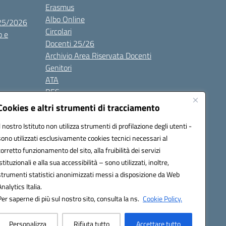
Erasmus
Albo Online
025/2026
Circolari
o e
Docenti 25/26
Archivio Area Riservata Docenti
Genitori
ATA
BES
Modulistica
Cookies e altri strumenti di tracciamento
Contatti
Il nostro Istituto non utilizza strumenti di profilazione degli utenti -
Gallery
sono utilizzati esclusivamente cookies tecnici necessari al
corretto funzionamento del sito, alla fruibilità dei servizi
istituzionali e alla sua accessibilità – sono utilizzati, inoltre,
strumenti statistici anonimizzati messi a disposizione da Web
Analytics Italia.
Per saperne di più sul nostro sito, consulta la ns.
Cookie Policy.
2200d@pec.istruzione.it
Personalizza
Rifiuta tutto
Accettare tutto