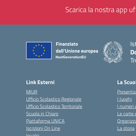
Scarica la nostra app uff
Is
D
Tr
— 
Link Esterni
La Scuo
MIUR
Presenta
Ufficio Scolastico Regionale
I luoghi
Ufficio Scolastico Territoriale
I numeri 
Scuola in Chiaro
Le carte 
Piattaforma UNICA
Organizz
Iscrizioni On Line
La storia
Invalsi