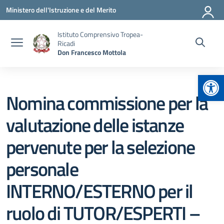
Vai ai contenuti
Vai al menu di navigazione
Vai al footer
Ministero dell'Istruzione e del Merito
Istituto Comprensivo Tropea-
Ricadi
Don Francesco Mottola
Apr
Nomina commissione per la
valutazione delle istanze
pervenute per la selezione
personale
INTERNO/ESTERNO per il
ruolo di TUTOR/ESPERTI –