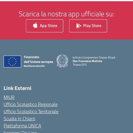
Scarica la nostra app ufficiale su:
App Store
Play Store
Istituto Comprensivo Tropea-Ricadi
Don Francesco Mottola
Tropea (VV)
— Visita la pagina iniziale della scuola
Link Esterni
MIUR
Ufficio Scolastico Regionale
Ufficio Scolastico Territoriale
Scuola in Chiaro
Piattaforma UNICA
Iscrizioni On Line