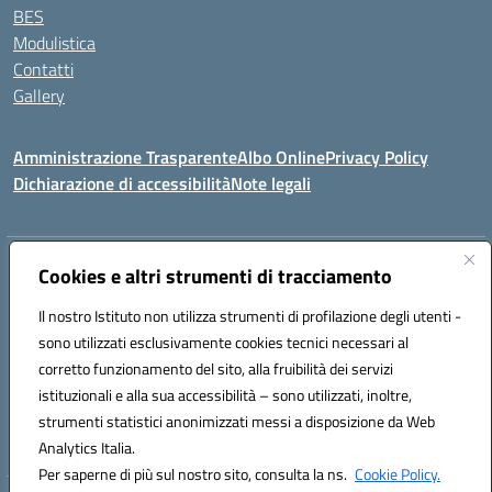
BES
Modulistica
Contatti
Gallery
Amministrazione Trasparente
Albo Online
Privacy Policy
Dichiarazione di accessibilità
Note legali
Indirizzo:
Via Coniugi Crigna – Cap. 89861 – Tropea (VV)
Cookies e altri strumenti di tracciamento
Centralino:
0963666418
Email:
vvic82200d@istruzione.it
Posta elettronica certificata (PEC):
Il nostro Istituto non utilizza strumenti di profilazione degli utenti -
vvic82200d@pec.istruzione.it
sono utilizzati esclusivamente cookies tecnici necessari al
Codice fiscale: 96012410799
corretto funzionamento del sito, alla fruibilità dei servizi
Codice meccanografico:
VVIC82200D
istituzionali e alla sua accessibilità – sono utilizzati, inoltre,
Codice Indice delle Pubbliche Amministrazioni (IPA): istsc_vvic82200d
strumenti statistici anonimizzati messi a disposizione da Web
Codice unico di fatturazione (CUF): UFUKAE
Analytics Italia.
Per saperne di più sul nostro sito, consulta la ns.
Cookie Policy.