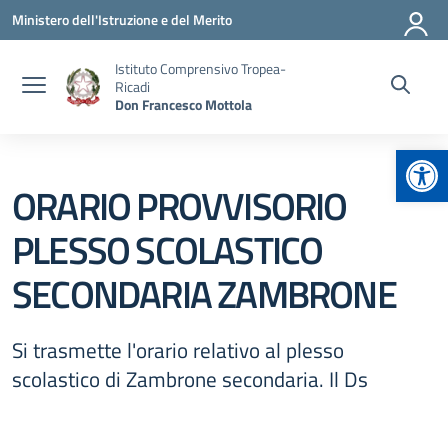
Vai ai contenuti
Vai al menu di navigazione
Vai al footer
Ministero dell'Istruzione e del Merito
Istituto Comprensivo Tropea-
Ricadi
Don Francesco Mottola
Apr
ORARIO PROVVISORIO
PLESSO SCOLASTICO
SECONDARIA ZAMBRONE
Si trasmette l'orario relativo al plesso
scolastico di Zambrone secondaria. Il Ds