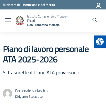
Vai ai contenuti
Vai al menu di navigazione
Vai al footer
Ministero dell'Istruzione e del Merito
Istituto Comprensivo Tropea-
Ricadi
Don Francesco Mottola
Apr
Piano di lavoro personale
ATA 2025-2026
Si trasmette il Piano ATA provvisorio
Personale scolastico
Dirigente Scolastico