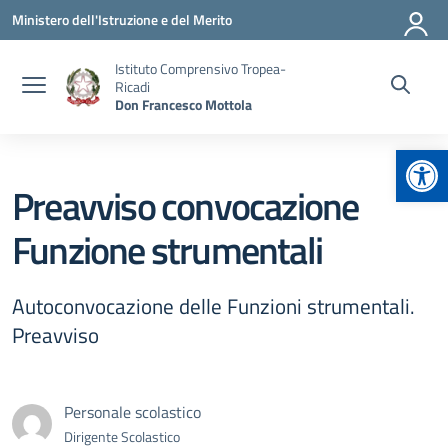
Vai ai contenuti
Vai al menu di navigazione
Vai al footer
Ministero dell'Istruzione e del Merito
Istituto Comprensivo Tropea-
Ricadi
Don Francesco Mottola
Apr
Preavviso convocazione
Funzione strumentali
Autoconvocazione delle Funzioni strumentali.
Preavviso
Personale scolastico
Dirigente Scolastico