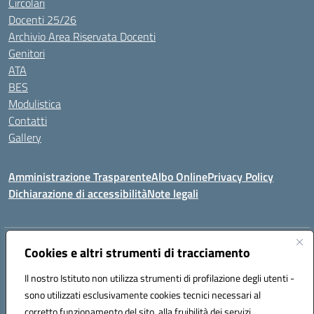
Circolari
Docenti 25/26
Archivio Area Riservata Docenti
Genitori
ATA
BES
Modulistica
Contatti
Gallery
Amministrazione Trasparente
Albo Online
Privacy Policy
Dichiarazione di accessibilità
Note legali
Indirizzo:
Via Coniugi Crigna – Cap. 89861 – Tropea (VV)
Cookies e altri strumenti di tracciamento
Centralino:
0963666418
Email:
vvic82200d@istruzione.it
Posta elettronica certificata (PEC):
Il nostro Istituto non utilizza strumenti di profilazione degli utenti -
vvic82200d@pec.istruzione.it
sono utilizzati esclusivamente cookies tecnici necessari al
Codice fiscale: 96012410799
corretto funzionamento del sito, alla fruibilità dei servizi