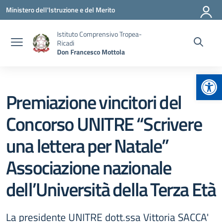
Vai ai contenuti
Vai al menu di navigazione
Vai al footer
Ministero dell'Istruzione e del Merito
Istituto Comprensivo Tropea-
Ricadi
Don Francesco Mottola
Apr
Premiazione vincitori del
Concorso UNITRE “Scrivere
una lettera per Natale”
Associazione nazionale
dell’Università della Terza Età
La presidente UNITRE dott.ssa Vittoria SACCA'