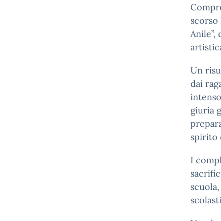
Compren
scorso 
Anile”,
artistic
Un risu
dai rag
intenso
giuria 
prepara
spirito
I compl
sacrifi
scuola,
scolast