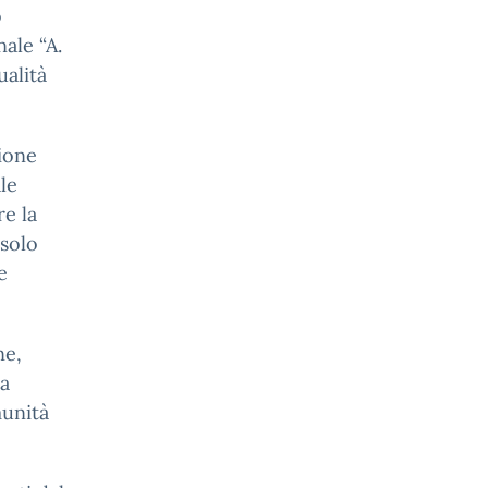
o
ale “A.
ualità
sione
le
e la
 solo
e
ne,
la
munità