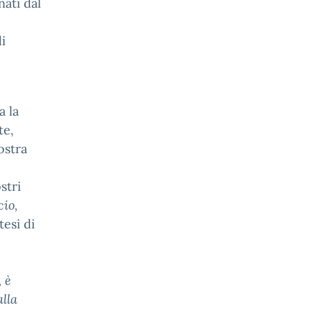
ati dal
i
a la
te,
ostra
stri
cio,
esi di
 è
lla