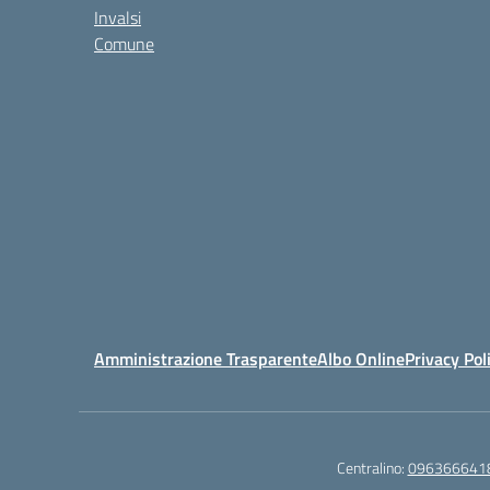
Invalsi
Comune
Amministrazione Trasparente
Albo Online
Privacy Pol
Centralino:
096366641