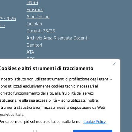
PNRR
Erasmus
Albo Online
025/2026
Circolari
o e
Docenti 25/26
Archivio Area Riservata Docenti
Genitori
ATA
BES
Modulistica
Cookies e altri strumenti di tracciamento
Contatti
Il nostro Istituto non utilizza strumenti di profilazione degli utenti -
Gallery
sono utilizzati esclusivamente cookies tecnici necessari al
corretto funzionamento del sito, alla fruibilità dei servizi
istituzionali e alla sua accessibilità – sono utilizzati, inoltre,
strumenti statistici anonimizzati messi a disposizione da Web
Analytics Italia.
Per saperne di più sul nostro sito, consulta la ns.
Cookie Policy.
2200d@pec.istruzione.it