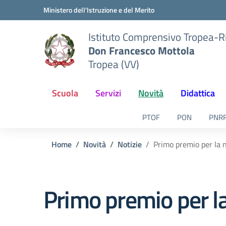
Vai ai contenuti
Vai al menu di navigazione
Vai al footer
Ministero dell'Istruzione e del Merito
Istituto Comprensivo Tropea-R
Don Francesco Mottola
Tropea (VV)
Scuola
Servizi
Novità
Didattica
PTOF
PON
PNR
Home
Novità
Notizie
Primo premio per la 
Primo premio per l