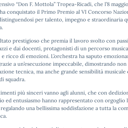
sivo “Don F. Mottola” Tropea-Ricadi, che l’8 maggi
ha conquistato il Primo Premio al VI Concorso Nazion
 distinguendosi per talento, impegno e straordinaria q
a.
ltato prestigioso che premia il lavoro svolto con pas
azzi e dai docenti, protagonisti di un percorso musica
 e ricco di emozioni. L’orchestra ha saputo emozionar
grazie a un’esecuzione impeccabile, dimostrando non
zione tecnica, ma anche grande sensibilità musicale 
 di squadra.
imenti più sinceri vanno agli alunni, che con dedizio
cio ed entusiasmo hanno rappresentato con orgoglio 
 regalando una bellissima soddisfazione a tutta la co
ica.