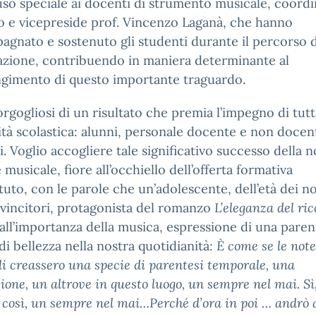
so speciale ai docenti di strumento musicale, coordin
 e vicepreside prof. Vincenzo Laganà, che hanno
gnato e sostenuto gli studenti durante il percorso d
azione, contribuendo in maniera determinante al
ngimento di questo importante traguardo.
rgogliosi di un risultato che premia l’impegno di tutt
à scolastica: alunni, personale docente e non docen
i. Voglio accogliere tale significativo successo della n
 musicale, fiore all’occhiello dell’offerta formativa
tituto, con le parole che un’adolescente, dell’età dei no
 vincitori, protagonista del romanzo
L’eleganza del ric
all’importanza della musica, espressione di una parent
di bellezza nella nostra quotidianità
: È come se le note
i creassero una specie di parentesi temporale, una
ione, un altrove in questo luogo, un sempre nel mai. Sì,
 così, un sempre nel mai…Perché d’ora in poi … andrò a