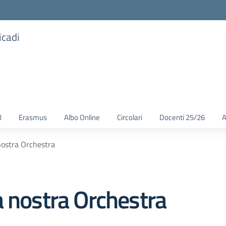
icadi
R
Erasmus
Albo Online
Circolari
Docenti 25/26
A
nostra Orchestra
a nostra Orchestra