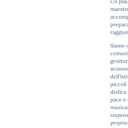
Un plau
maestro
accompa
prepar
raggiu
Siamo o
comunit
genitor
sezione
dell’Is
piccoli
dedica 
pace e 
musical
sospens
proprio