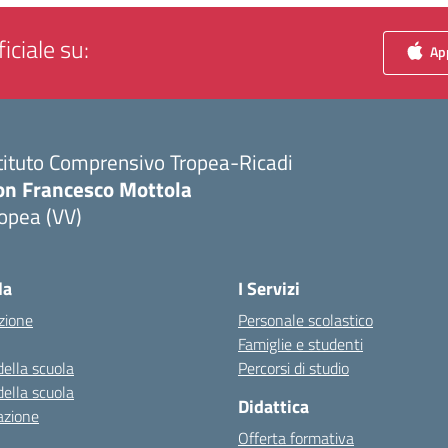
iciale su:
App
tituto Comprensivo Tropea-Ricadi
on Francesco Mottola
opea (VV)
Visita la pagina iniziale della scuola
la
I Servizi
zione
Personale scolastico
Famiglie e studenti
della scuola
Percorsi di studio
della scuola
Didattica
azione
Offerta formativa