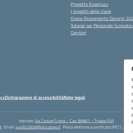
Progetto Erasmus+
I progetti delle classi
Orario Ricevimento Docenti 2
Tutorial per Personale Scolastic
Genitori
icy
Dichiarazione di accessibilità
Note legali
Indirizzo:
Via Coniugi Crigna – Cap. 89861 – Tropea (VV)
8
Email:
vvic82200d@istruzione.it
Posta elettronica certificata (PEC):
vvic8