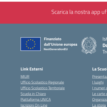
Scarica la nostra app uff
Is
D
Tr
— 
Link Esterni
La Scuo
MIUR
Presenta
Ufficio Scolastico Regionale
I luoghi
Ufficio Scolastico Territoriale
I numeri 
Scuola in Chiaro
Le carte 
Piattaforma UNICA
Organizz
Iscrizioni On Line
La storia