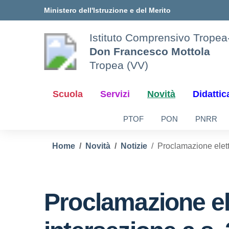
Vai ai contenuti
Vai al menu di navigazione
Vai al footer
Ministero dell'Istruzione e del Merito
Istituto Comprensivo Tropea
Don Francesco Mottola
Tropea (VV)
Scuola
Servizi
Novità
Didattic
PTOF
PON
PNRR
Home
Novità
Notizie
Proclamazione eletti
Proclamazione ele