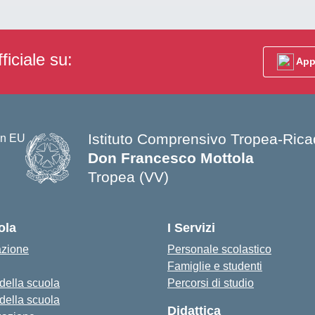
ficiale su:
App
Istituto Comprensivo Tropea-Rica
Don Francesco Mottola
Tropea (VV)
— Visita la pagina iniziale della s
ola
I Servizi
azione
Personale scolastico
Famiglie e studenti
 della scuola
Percorsi di studio
 della scuola
Didattica