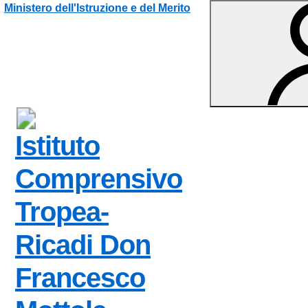
Vai ai contenuti
Vai al menu di navigazione
Vai al footer
Ministero dell'Istruzione e del Merito
Istituto
Comprensivo
Tropea-
Ricadi
Don
Francesco