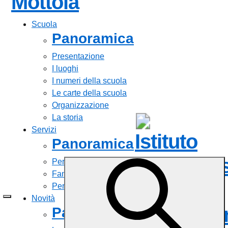
Mottola
Scuola
Panoramica
Presentazione
I luoghi
I numeri della scuola
Le carte della scuola
Organizzazione
La storia
Servizi
Istituto
Panoramica
Comprens
Personale scolastico
Famiglie e studenti
Tropea-
Percorsi di studio
Novità
Ricadi
Do
Panoramica