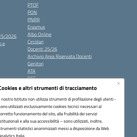
PTOF
PON
PNRR
Erasmus
Albo Online
025/2026
Circolari
o e
Docenti 25/26
Archivio Area Riservata Docenti
Genitori
ATA
BES
Modulistica
Cookies e altri strumenti di tracciamento
Contatti
Il nostro Istituto non utilizza strumenti di profilazione degli utenti -
Gallery
sono utilizzati esclusivamente cookies tecnici necessari al
corretto funzionamento del sito, alla fruibilità dei servizi
istituzionali e alla sua accessibilità – sono utilizzati, inoltre,
strumenti statistici anonimizzati messi a disposizione da Web
Analytics Italia.