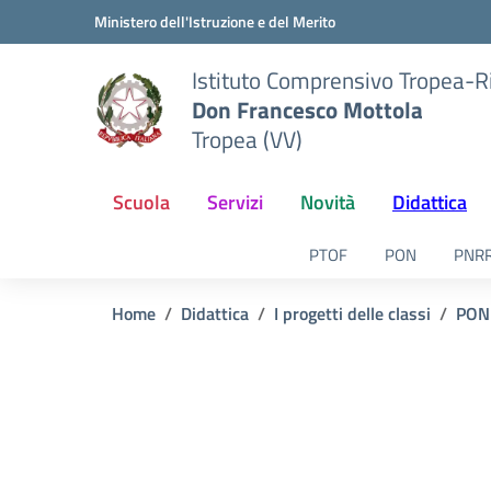
Vai ai contenuti
Vai al menu di navigazione
Vai al footer
Ministero dell'Istruzione e del Merito
Istituto Comprensivo Tropea-R
Don Francesco Mottola
Tropea (VV)
Scuola
Servizi
Novità
Didattica
PTOF
PON
PNR
Home
Didattica
I progetti delle classi
PON