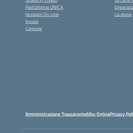
Scuola in Chiaro
Le carte 
Piattaforma UNICA
Organizz
Iscrizioni On Line
La storia
Invalsi
Comune
Amministrazione Trasparente
Albo Online
Privacy Pol