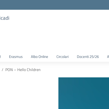
icadi
R
Erasmus
Albo Online
Circolari
Docenti 25/26
A
PON – Hello Children