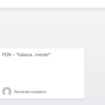
PON – “Italiana…mente!”
PON 
Personale scolastico