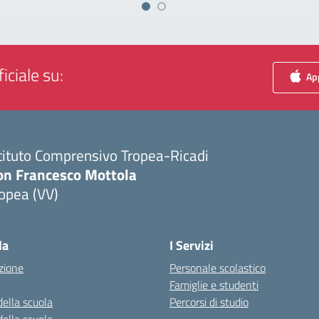
iciale su:
App
tituto Comprensivo Tropea-Ricadi
on Francesco Mottola
opea (VV)
Visita la pagina iniziale della scuola
la
I Servizi
zione
Personale scolastico
Famiglie e studenti
della scuola
Percorsi di studio