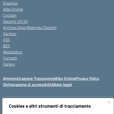
Erasmus
Albo Online
Circolari
Docenti 25/26
Archivio Area Riservata Docenti
Genitori
ATA
BES
Modulistica
Contatti
Gallery
Amministrazione Trasparente
Albo Online
Privacy Policy
Dichiarazione di accessibilità
Note legali
Indirizzo:
Via Coniugi Crigna – Cap. 89861 – Tropea (VV)
Cookies e altri strumenti di tracciamento
Centralino:
0963666418
Email:
vvic82200d@istruzione.it