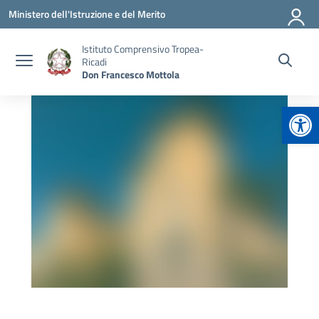
Vai ai contenuti
Vai al menu di navigazione
Vai al footer
Ministero dell'Istruzione e del Merito
Istituto Comprensivo Tropea-
Ricadi
Don Francesco Mottola
Apr