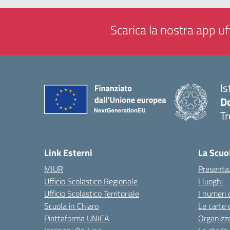
Scarica la nostra app uff
Is
D
Tr
— 
Link Esterni
La Scuo
MIUR
Presenta
Ufficio Scolastico Regionale
I luoghi
Ufficio Scolastico Territoriale
I numeri 
Scuola in Chiaro
Le carte 
Piattaforma UNICA
Organizz