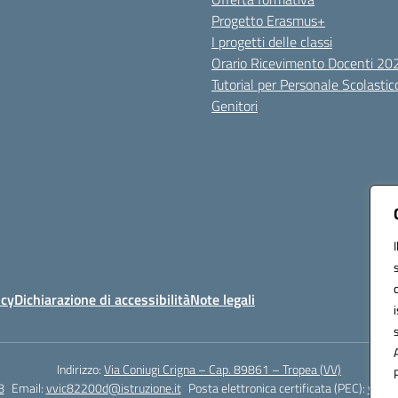
Progetto Erasmus+
I progetti delle classi
Orario Ricevimento Docenti 2
Tutorial per Personale Scolastic
Genitori
icy
Dichiarazione di accessibilità
Note legali
Indirizzo:
Via Coniugi Crigna – Cap. 89861 – Tropea (VV)
8
Email:
vvic82200d@istruzione.it
Posta elettronica certificata (PEC):
vvic8