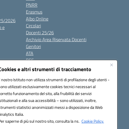
PNRR
Erasmus
Albo Online
025/2026
Circolari
o e
Docenti 25/26
Archivio Area Riservata Docenti
Genitori
ATA
BES
Modulistica
Cookies e altri strumenti di tracciamento
Contatti
Il nostro Istituto non utilizza strumenti di profilazione degli utenti -
Gallery
sono utilizzati esclusivamente cookies tecnici necessari al
corretto funzionamento del sito, alla fruibilità dei servizi
istituzionali e alla sua accessibilità – sono utilizzati, inoltre,
strumenti statistici anonimizzati messi a disposizione da Web
Analytics Italia.
Per saperne di più sul nostro sito, consulta la ns.
Cookie Policy.
2200d@pec.istruzione.it