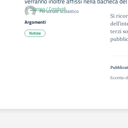
verranno inoltre affissi nella bacheca de
Stampa / Condividi
Personale scolastico
Si rico
Argomenti
dell’in
terzi s
Notizie
pubblic
Pubblicat
Eccetto d