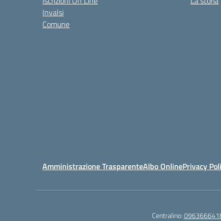
Iscrizioni On Line
La storia
Invalsi
Comune
Amministrazione Trasparente
Albo Online
Privacy Pol
Centralino:
096366641