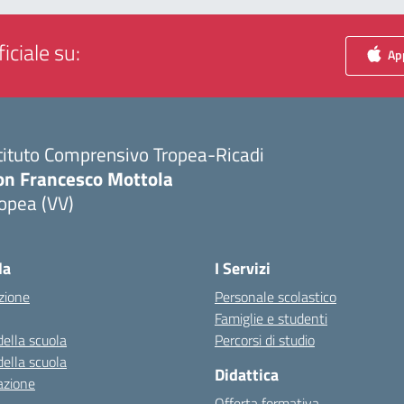
iciale su:
App
tituto Comprensivo Tropea-Ricadi
on Francesco Mottola
opea (VV)
Visita la pagina iniziale della scuola
la
I Servizi
zione
Personale scolastico
Famiglie e studenti
della scuola
Percorsi di studio
della scuola
Didattica
azione
Offerta formativa