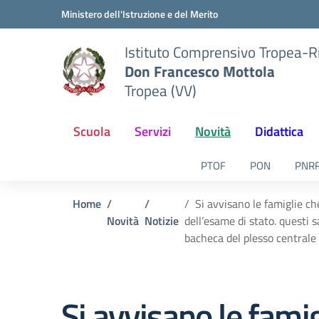
Vai ai contenuti
Vai al menu di navigazione
Vai al footer
Ministero dell'Istruzione e del Merito
Istituto Comprensivo Tropea-R
Don Francesco Mottola
Tropea (VV)
Scuola
Servizi
Novità
Didattica
PTOF
PON
PNR
Home
Si avvisano le famiglie ch
Novità
Notizie
dell’esame di stato. questi sa
bacheca del plesso centrale 
Si avvisano le fam