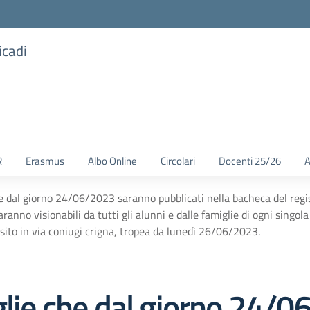
icadi
R
Erasmus
Albo Online
Circolari
Docenti 25/26
A
e dal giorno 24/06/2023 saranno pubblicati nella bacheca del registr
ranno visionabili da tutti gli alunni e dalle famiglie di ogni singola 
sito in via coniugi crigna, tropea da lunedì 26/06/2023.
iglie che dal giorno 24/