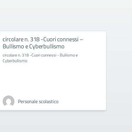
circolare n. 318 -Cuori connessi –
Avvi
Bullismo e Cyberbullismo
INC
circolare n. 318 -Cuori connessi - Bullismo e
Avvio 
Cyberbullismo
plesso 
Personale scolastico