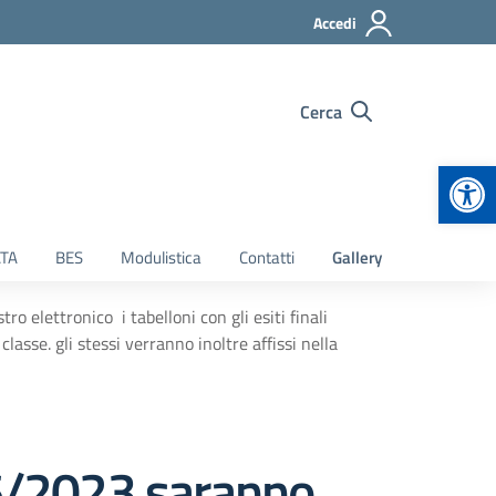
Accedi
Cerca
Apr
TA
BES
Modulistica
Contatti
Gallery
o elettronico i tabelloni con gli esiti finali
classe. gli stessi verranno inoltre affissi nella
06/2023 saranno