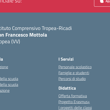
iciale su:
App
tituto Comprensivo Tropea-Ricadi
on Francesco Mottola
opea (VV)
Visita la pagina iniziale della scuola
la
I Servizi
zione
Personale scolastico
Famiglie e studenti
della scuola
Percorsi di studio
della scuola
Didattica
azione
Offerta formativa
Progetto Erasmus+
I progetti delle classi