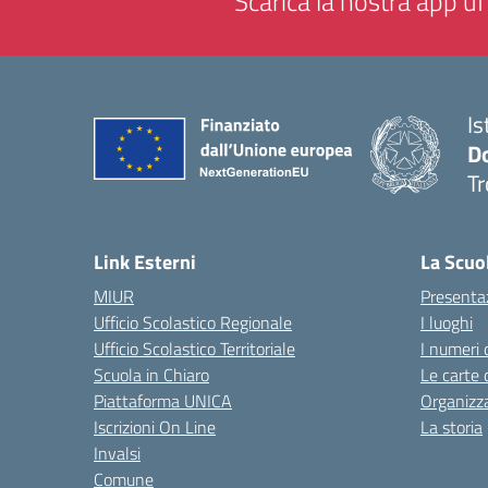
Scarica la nostra app uff
Is
D
Tr
— 
Link Esterni
La Scuo
MIUR
Presenta
Ufficio Scolastico Regionale
I luoghi
Ufficio Scolastico Territoriale
I numeri 
Scuola in Chiaro
Le carte 
Piattaforma UNICA
Organizz
Iscrizioni On Line
La storia
Invalsi
Comune