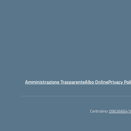
Amministrazione Trasparente
Albo Online
Privacy Pol
Centralino:
096366641