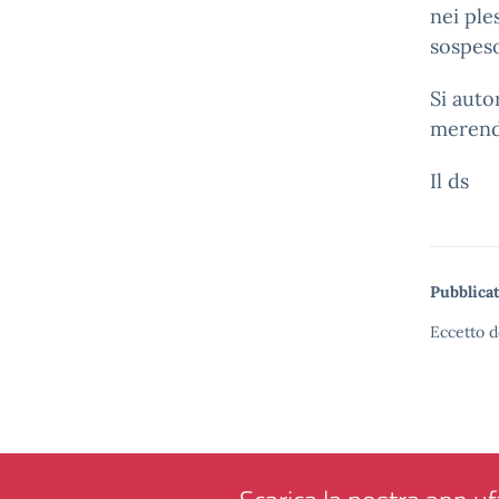
nei ple
sospeso
Si auto
merend
Il ds
Pubblicat
Eccetto d