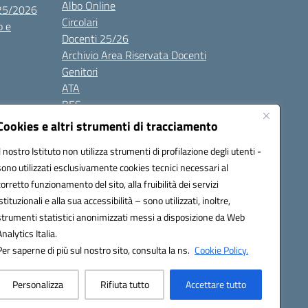
Albo Online
025/2026
Circolari
o e
Docenti 25/26
Archivio Area Riservata Docenti
Genitori
ATA
BES
Modulistica
Cookies e altri strumenti di tracciamento
Contatti
Il nostro Istituto non utilizza strumenti di profilazione degli utenti -
Gallery
sono utilizzati esclusivamente cookies tecnici necessari al
corretto funzionamento del sito, alla fruibilità dei servizi
istituzionali e alla sua accessibilità – sono utilizzati, inoltre,
strumenti statistici anonimizzati messi a disposizione da Web
Analytics Italia.
Per saperne di più sul nostro sito, consulta la ns.
Cookie Policy.
2200d@pec.istruzione.it
Personalizza
Rifiuta tutto
Accettare tutto