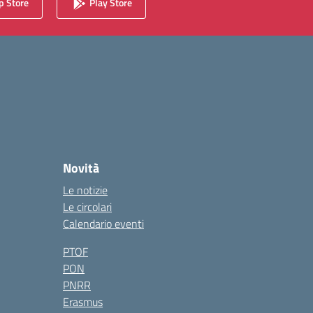
 Store
Play Store
Novità
Le notizie
Le circolari
Calendario eventi
PTOF
PON
PNRR
Erasmus