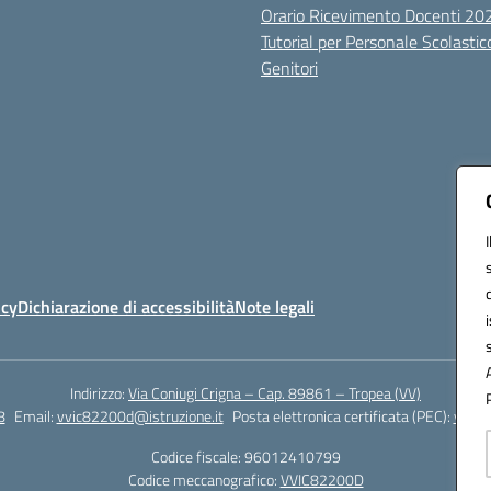
Orario Ricevimento Docenti 2
Tutorial per Personale Scolastic
Genitori
icy
Dichiarazione di accessibilità
Note legali
Indirizzo:
Via Coniugi Crigna – Cap. 89861 – Tropea (VV)
8
Email:
vvic82200d@istruzione.it
Posta elettronica certificata (PEC):
vvic8
Codice fiscale: 96012410799
Codice meccanografico:
VVIC82200D