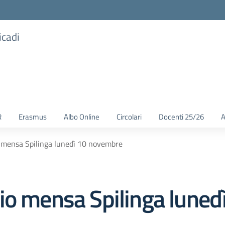
icadi
R
Erasmus
Albo Online
Circolari
Docenti 25/26
A
 mensa Spilinga lunedì 10 novembre
io mensa Spilinga lune