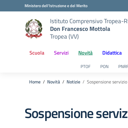
Vai ai contenuti
Vai al menu di navigazione
Vai al footer
Ministero dell'Istruzione e del Merito
Istituto Comprensivo Tropea-R
Don Francesco Mottola
Tropea (VV)
Scuola
Servizi
Novità
Didattica
PTOF
PON
PNR
Home
Novità
Notizie
Sospensione servizio
Sospensione serviz