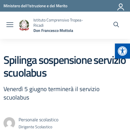
Vai ai contenuti
Vai al menu di navigazione
Vai al footer
Ministero dell'Istruzione e del Merito
Istituto Comprensivo Tropea-
Ricadi
Don Francesco Mottola
Apr
Spilinga sospensione servizio
scuolabus
Venerdì 5 giugno terminerà il servizio
scuolabus
Personale scolastico
Dirigente Scolastico