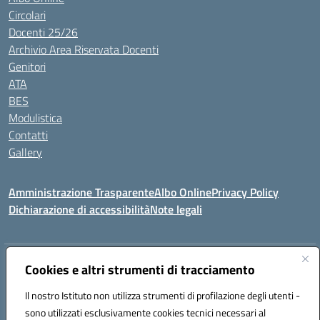
Circolari
Docenti 25/26
Archivio Area Riservata Docenti
Genitori
ATA
BES
Modulistica
Contatti
Gallery
Amministrazione Trasparente
Albo Online
Privacy Policy
Dichiarazione di accessibilità
Note legali
Indirizzo:
Via Coniugi Crigna – Cap. 89861 – Tropea (VV)
Cookies e altri strumenti di tracciamento
Centralino:
0963666418
Email:
vvic82200d@istruzione.it
Posta elettronica certificata (PEC):
Il nostro Istituto non utilizza strumenti di profilazione degli utenti -
vvic82200d@pec.istruzione.it
sono utilizzati esclusivamente cookies tecnici necessari al