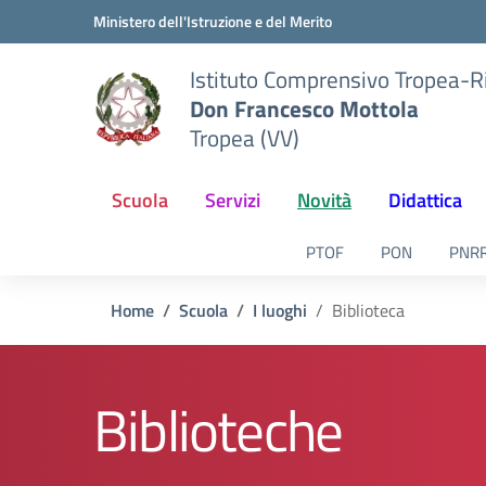
Vai ai contenuti
Vai al menu di navigazione
Vai al footer
Ministero dell'Istruzione e del Merito
Istituto Comprensivo Tropea-R
Don Francesco Mottola
Tropea (VV)
Scuola
Servizi
Novità
Didattica
PTOF
PON
PNR
Home
Scuola
I luoghi
Biblioteca
Biblioteche