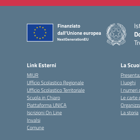
Is
D
Tr
— 
Link Esterni
La Scuo
MIUR
Presenta
Ufficio Scolastico Regionale
I luoghi
Ufficio Scolastico Territoriale
I numeri 
Scuola in Chiaro
Le carte 
Piattaforma UNICA
Organizz
Iscrizioni On Line
La storia
Invalsi
Comune