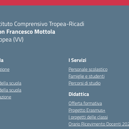
tituto Comprensivo Tropea-Ricadi
on Francesco Mottola
opea (VV)
Visita la pagina iniziale della scuola
la
I Servizi
zione
Personale scolastico
Famiglie e studenti
della scuola
Percorsi di studio
della scuola
Didattica
azione
Offerta formativa
Progetto Erasmus+
I progetti delle classi
Orario Ricevimento Docenti 2