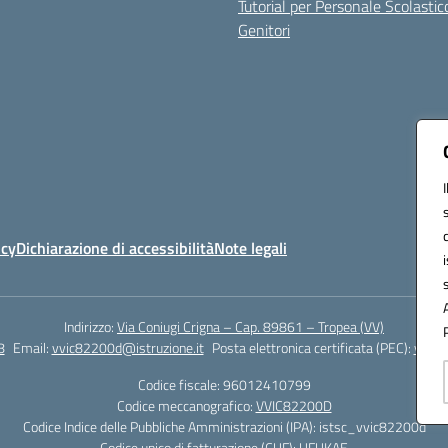
Tutorial per Personale Scolastic
Genitori
icy
Dichiarazione di accessibilità
Note legali
Indirizzo:
Via Coniugi Crigna – Cap. 89861 – Tropea (VV)
8
Email:
vvic82200d@istruzione.it
Posta elettronica certificata (PEC):
vvic8
Codice fiscale: 96012410799
Codice meccanografico:
VVIC82200D
Codice Indice delle Pubbliche Amministrazioni (IPA): istsc_vvic82200d
Codice unico di fatturazione (CUF): UFUKAE