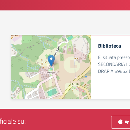
Biblioteca
E' situata press
SECONDARIA I 
DRAPIA 89862 
iciale su:
App