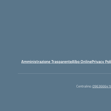
Amministrazione Trasparente
Albo Online
Privacy Pol
Centralino:
096366641