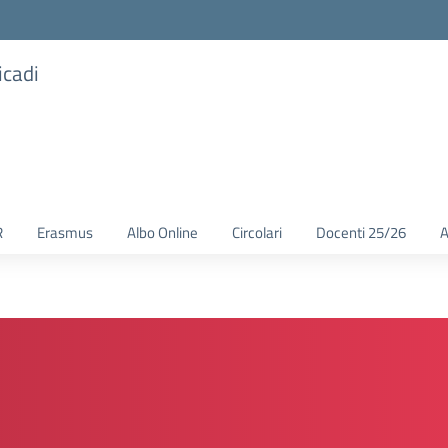
icadi
R
Erasmus
Albo Online
Circolari
Docenti 25/26
A