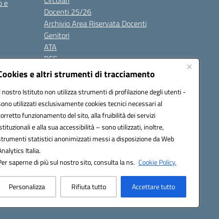
Circolari
o e
Docenti 25/26
Archivio Area Riservata Docenti
Genitori
ATA
BES
Modulistica
Cookies e altri strumenti di tracciamento
Contatti
Il nostro Istituto non utilizza strumenti di profilazione degli utenti -
Gallery
sono utilizzati esclusivamente cookies tecnici necessari al
corretto funzionamento del sito, alla fruibilità dei servizi
istituzionali e alla sua accessibilità – sono utilizzati, inoltre,
strumenti statistici anonimizzati messi a disposizione da Web
Analytics Italia.
Per saperne di più sul nostro sito, consulta la ns.
Cookie Policy.
2200d@pec.istruzione.it
Personalizza
Rifiuta tutto
Accettare tutto