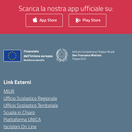
Scarica la nostra app ufficiale su:
App Store
Play Store
Istituto Comprensivo Tropea-Ricadi
Don Francesco Mottola
Tropea (VV)
— Visita la pagina iniziale della scuola
Link Esterni
MIUR
Ufficio Scolastico Regionale
Ufficio Scolastico Territoriale
Scuola in Chiaro
Piattaforma UNICA
Iscrizioni On Line