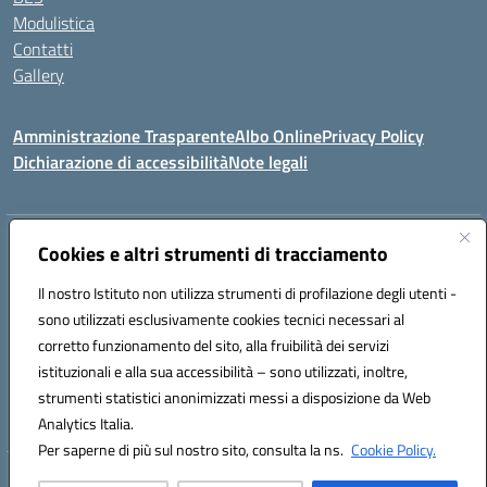
Modulistica
Contatti
Gallery
Amministrazione Trasparente
Albo Online
Privacy Policy
Dichiarazione di accessibilità
Note legali
Indirizzo:
Via Coniugi Crigna – Cap. 89861 – Tropea (VV)
Cookies e altri strumenti di tracciamento
Centralino:
0963666418
Email:
vvic82200d@istruzione.it
Posta elettronica certificata (PEC):
Il nostro Istituto non utilizza strumenti di profilazione degli utenti -
vvic82200d@pec.istruzione.it
sono utilizzati esclusivamente cookies tecnici necessari al
Codice fiscale: 96012410799
corretto funzionamento del sito, alla fruibilità dei servizi
Codice meccanografico:
VVIC82200D
istituzionali e alla sua accessibilità – sono utilizzati, inoltre,
Codice Indice delle Pubbliche Amministrazioni (IPA): istsc_vvic82200d
strumenti statistici anonimizzati messi a disposizione da Web
Codice unico di fatturazione (CUF): UFUKAE
Analytics Italia.
Per saperne di più sul nostro sito, consulta la ns.
Cookie Policy.
Hosting & Powered by 3D Solution S.r.l.