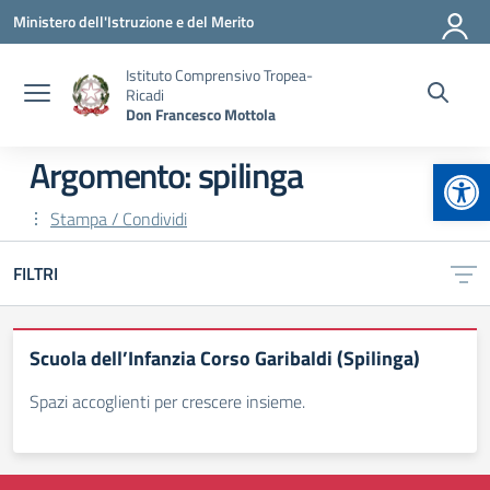
Vai ai contenuti
Vai al menu di navigazione
Vai al footer
Ministero dell'Istruzione e del Merito
Istituto Comprensivo Tropea-
Ricadi
Don Francesco Mottola
Apr
Argomento: spilinga
Stampa / Condividi
FILTRI
Scuola dell’Infanzia Corso Garibaldi (Spilinga)
Spazi accoglienti per crescere insieme.