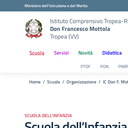
Vai ai contenuti
Vai al menu di navigazione
Vai al footer
Ministero dell'Istruzione e del Merito
Istituto Comprensivo Tropea-R
Don Francesco Mottola
Tropea (VV)
Scuola
Servizi
Novità
Didattica
PTOF
PON
PNR
Home
Scuola
Organizzazione
IC Don F. Mo
SCUOLA DELL'INFANZIA
Scuola dell’Infanzi