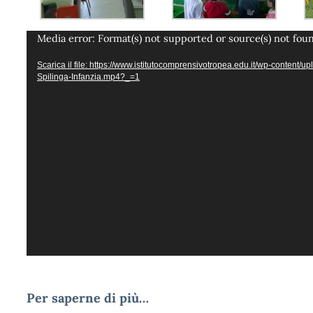
Video
Media error: Format(s) not supported or source(s) not fou
Player
Scarica il file: https://www.istitutocomprensivotropea.edu.it/wp-content/
Spilinga-Infanzia.mp4?_=1
Per saperne di più…