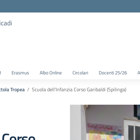
icadi
R
Erasmus
Albo Online
Circolari
Docenti 25/26
A
ttola Tropea
Scuola dell’Infanzia Corso Garibaldi (Spilinga)
a Corso