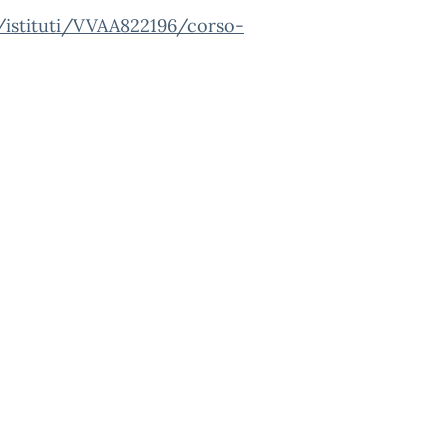
a/istituti/VVAA822196/corso-