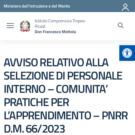
Vai ai contenuti
Vai al menu di navigazione
Vai al footer
Ministero dell'Istruzione e del Merito
Istituto Comprensivo Tropea-
Ricadi
Don Francesco Mottola
Apr
AVVISO RELATIVO ALLA
SELEZIONE DI PERSONALE
INTERNO – COMUNITA’
PRATICHE PER
L’APPRENDIMENTO – PNRR
D.M. 66/2023