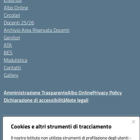
Erasmus
Albo Online
Circolari
Docenti 25/26
Archivio Area Riservata Docenti
Genitori
ATA
BES
Modulistica
Contatti
Gallery
Amministrazione Trasparente
Albo Online
Privacy Policy
Dichiarazione di accessibilità
Note legali
Indirizzo:
Via Coniugi Crigna – Cap. 89861 – Tropea (VV)
Cookies e altri strumenti di tracciamento
Centralino:
0963666418
Email:
vvic82200d@istruzione.it
Posta elettronica certificata (PEC):
Il nostro Istituto non utilizza strumenti di profilazione degli utenti -
vvic82200d@pec.istruzione.it