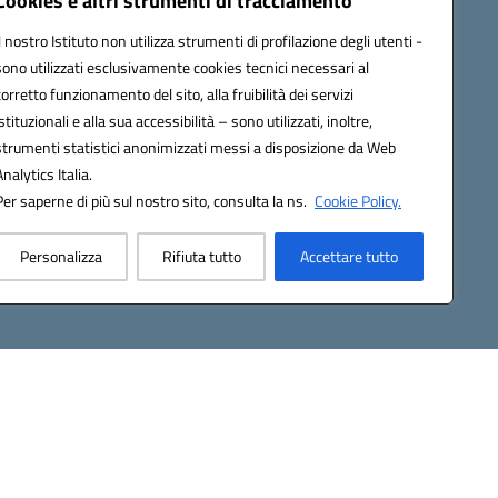
Cookies e altri strumenti di tracciamento
Contatti
Il nostro Istituto non utilizza strumenti di profilazione degli utenti -
Gallery
sono utilizzati esclusivamente cookies tecnici necessari al
corretto funzionamento del sito, alla fruibilità dei servizi
istituzionali e alla sua accessibilità – sono utilizzati, inoltre,
strumenti statistici anonimizzati messi a disposizione da Web
Analytics Italia.
Per saperne di più sul nostro sito, consulta la ns.
Cookie Policy.
2200d@pec.istruzione.it
Personalizza
Rifiuta tutto
Accettare tutto