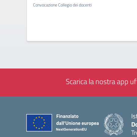
Convocazione Collegio dei docenti
Scarica la nostra app uff
Is
D
Tr