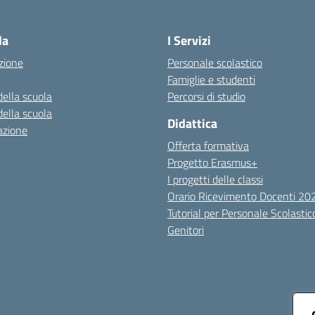
Visita la pagina iniziale della scuola
la
I Servizi
zione
Personale scolastico
Famiglie e studenti
della scuola
Percorsi di studio
della scuola
Didattica
azione
Offerta formativa
Progetto Erasmus+
I progetti delle classi
Orario Ricevimento Docenti 2
Tutorial per Personale Scolastic
Genitori