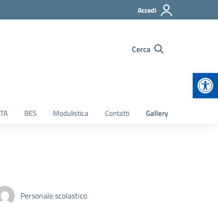
Accedi
Cerca
Apr
TA
BES
Modulistica
Contatti
Gallery
Personale scolastico