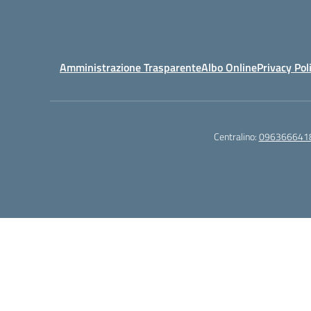
Amministrazione Trasparente
Albo Online
Privacy Pol
Centralino:
096366641