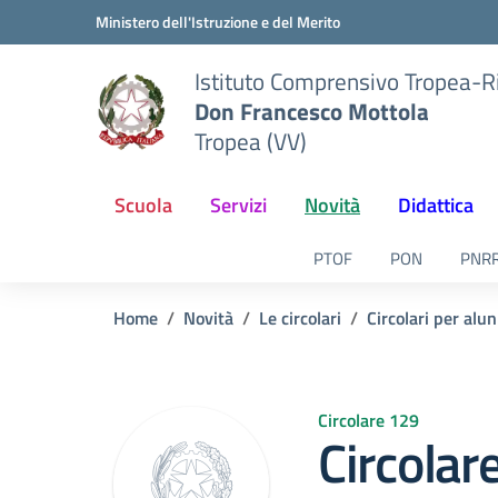
Vai ai contenuti
Vai al menu di navigazione
Vai al footer
Ministero dell'Istruzione e del Merito
Istituto Comprensivo Tropea-R
Don Francesco Mottola
Tropea (VV)
Scuola
Servizi
Novità
Didattica
PTOF
PON
PNR
Home
Novità
Le circolari
Circolari per alun
Circolare 129
Circolar