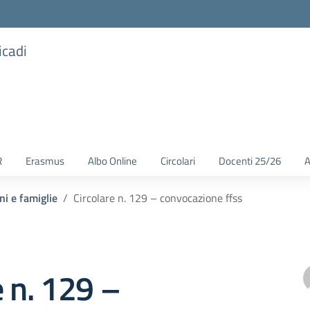
icadi
R
Erasmus
Albo Online
Circolari
Docenti 25/26
A
ni e famiglie
Circolare n. 129 – convocazione ffss
e n. 129 –