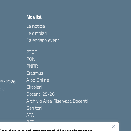
Novità
Le notizie
Le circolari
Calendario eventi
PTOF
PON
PNRR
Erasmus
Albo Online
025/2026
Circolari
o e
Docenti 25/26
Archivio Area Riservata Docenti
Genitori
ATA
BES
Modulistica