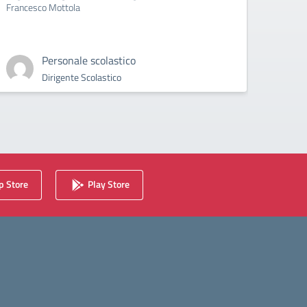
Francesco Mottola
Cyberb
Personale scolastico
Dirigente Scolastico
 Store
Play Store