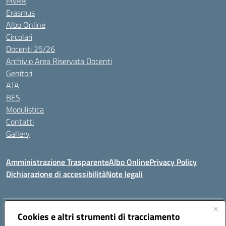
PNRR
Erasmus
Albo Online
Circolari
Docenti 25/26
Archivio Area Riservata Docenti
Genitori
ATA
BES
Modulistica
Contatti
Gallery
Amministrazione Trasparente
Albo Online
Privacy Policy
Dichiarazione di accessibilità
Note legali
Indirizzo:
Via Coniugi Crigna – Cap. 89861 – Tropea (VV)
Cookies e altri strumenti di tracciamento
Centralino:
0963666418
Email:
vvic82200d@istruzione.it