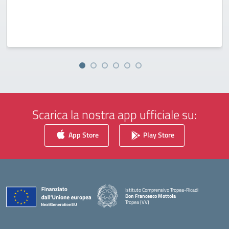
Scarica la nostra app ufficiale su:
App Store
Play Store
Istituto Comprensivo Tropea-Ricadi
Don Francesco Mottola
Tropea (VV)
— Visita la pagina iniziale della scuola