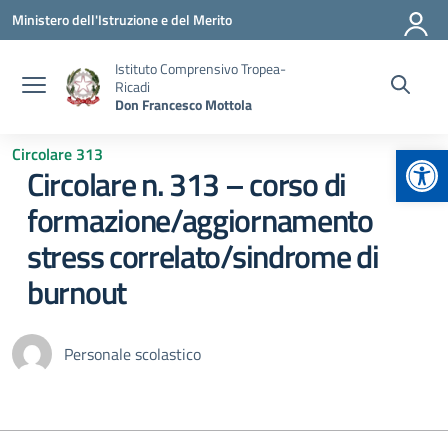
Vai ai contenuti
Vai al menu di navigazione
Vai al footer
Ministero dell'Istruzione e del Merito
Istituto Comprensivo Tropea-
Ricadi
Don Francesco Mottola
Apr
Circolare 313
Circolare n. 313 – corso di
formazione/aggiornamento
stress correlato/sindrome di
burnout
Personale scolastico