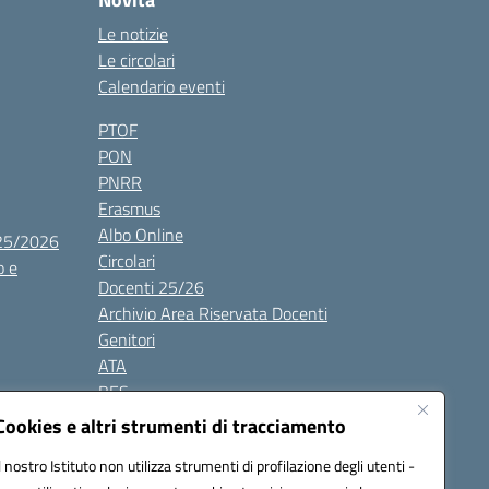
Le notizie
Le circolari
Calendario eventi
PTOF
PON
PNRR
Erasmus
Albo Online
025/2026
Circolari
o e
Docenti 25/26
Archivio Area Riservata Docenti
Genitori
ATA
BES
Modulistica
Cookies e altri strumenti di tracciamento
Contatti
Il nostro Istituto non utilizza strumenti di profilazione degli utenti -
Gallery