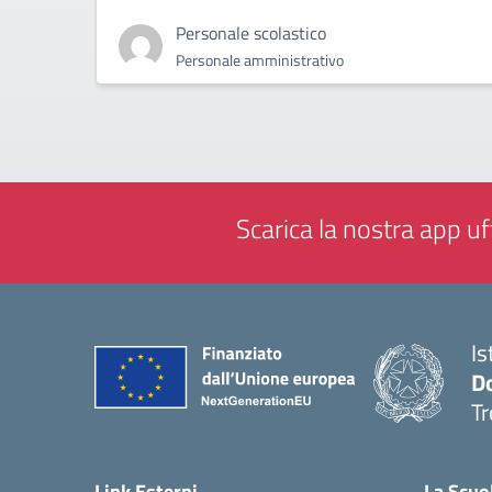
Personale scolastico
Personale amministrativo
Scarica la nostra app uff
Is
D
Tr
— 
Link Esterni
La Scuo