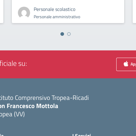
Personale scolastico
Personale amministrativo
iciale su:
App
tituto Comprensivo Tropea-Ricadi
on Francesco Mottola
opea (VV)
Visita la pagina iniziale della scuola
la
I Servizi