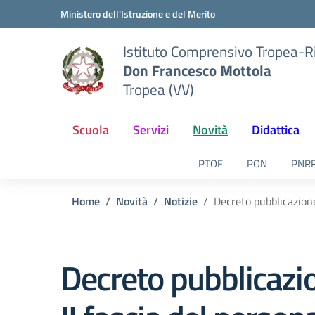
Vai ai contenuti
Vai al menu di navigazione
Vai al footer
Ministero dell'Istruzione e del Merito
Istituto Comprensivo Tropea-R
Don Francesco Mottola
Tropea (VV)
Scuola
Servizi
Novità
Didattica
PTOF
PON
PNR
Home
Novità
Notizie
Decreto pubblicazione 
Decreto pubblicazion