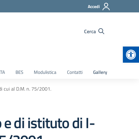
Accedi
Cerca
Apr
TA
BES
Modulistica
Contatti
Gallery
di cui al D.M. n. 75/2001.
 di istituto di I-