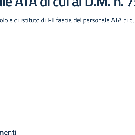
ale ATA di cui al D.M. n.
lo e di istituto di I-II fascia del personale ATA di 
menti