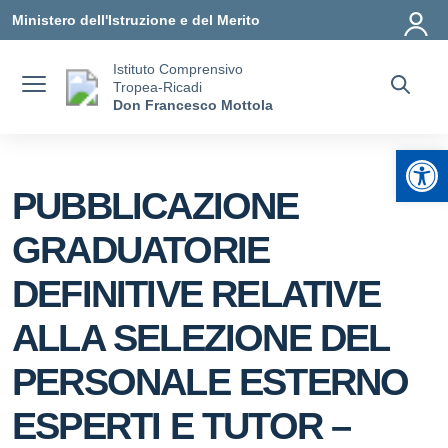
Vai ai contenuti
Vai al menu di navigazione
Vai al footer
Ministero dell'Istruzione e del Merito
Istituto Comprensivo
Tropea-Ricadi
Don Francesco Mottola
Apr
PUBBLICAZIONE
GRADUATORIE
DEFINITIVE RELATIVE
ALLA SELEZIONE DEL
PERSONALE ESTERNO
ESPERTI E TUTOR –