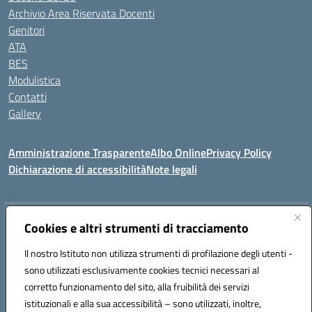
Archivio Area Riservata Docenti
Genitori
ATA
BES
Modulistica
Contatti
Gallery
Amministrazione Trasparente
Albo Online
Privacy Policy
Dichiarazione di accessibilità
Note legali
Indirizzo:
Via Coniugi Crigna – Cap. 89861 – Tropea (VV)
Cookies e altri strumenti di tracciamento
Centralino:
0963666418
Email:
vvic82200d@istruzione.it
Posta elettronica certificata (PEC):
Il nostro Istituto non utilizza strumenti di profilazione degli utenti -
vvic82200d@pec.istruzione.it
sono utilizzati esclusivamente cookies tecnici necessari al
Codice fiscale: 96012410799
corretto funzionamento del sito, alla fruibilità dei servizi
Codice meccanografico:
VVIC82200D
istituzionali e alla sua accessibilità – sono utilizzati, inoltre,
Codice Indice delle Pubbliche Amministrazioni (IPA): istsc_vvic82200d