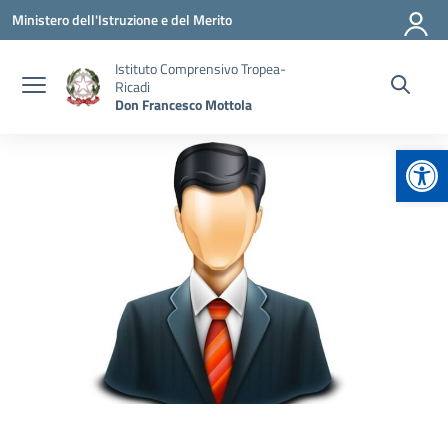
Vai ai contenuti
Vai al menu di navigazione
Vai al footer
Ministero dell'Istruzione e del Merito
Istituto Comprensivo Tropea-
Ricadi
Don Francesco Mottola
Apr