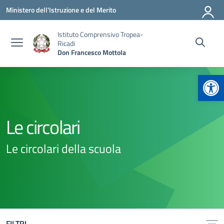
Vai ai contenuti
Vai al menu di navigazione
Vai al footer
Ministero dell'Istruzione e del Merito
Istituto Comprensivo Tropea-
Ricadi
Don Francesco Mottola
Apr
Le circolari
Le circolari della scuola
FILTRI