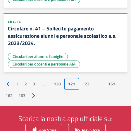
circ. n.
Circolare n. 41 – Sollecito pagamento
assicurazione alunni e personale scolastico a.s.
2023/2024.
Circolari per alunni e famiglie
Circolari per docenti e personale ATA
1
2
3
…
120
121
122
…
161
Pagina precedente
162
163
Pagina successiva
Scarica la nostra app ufficiale su:
App Store
Play Store