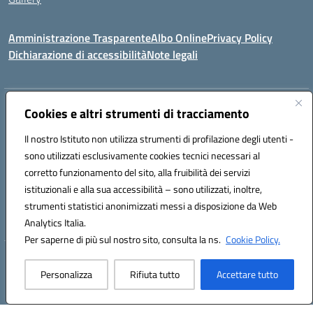
Amministrazione Trasparente
Albo Online
Privacy Policy
Dichiarazione di accessibilità
Note legali
Indirizzo:
Via Coniugi Crigna – Cap. 89861 – Tropea (VV)
Cookies e altri strumenti di tracciamento
Centralino:
0963666418
Email:
vvic82200d@istruzione.it
Posta elettronica certificata (PEC):
Il nostro Istituto non utilizza strumenti di profilazione degli utenti -
vvic82200d@pec.istruzione.it
sono utilizzati esclusivamente cookies tecnici necessari al
Codice fiscale: 96012410799
corretto funzionamento del sito, alla fruibilità dei servizi
Codice meccanografico:
VVIC82200D
istituzionali e alla sua accessibilità – sono utilizzati, inoltre,
Codice Indice delle Pubbliche Amministrazioni (IPA): istsc_vvic82200d
strumenti statistici anonimizzati messi a disposizione da Web
Codice unico di fatturazione (CUF): UFUKAE
Analytics Italia.
Per saperne di più sul nostro sito, consulta la ns.
Cookie Policy.
Hosting & Powered by 3D Solution S.r.l.
Personalizza
Rifiuta tutto
Accettare tutto
Concept & Design by Designers Italia