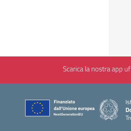
Scarica la nostra app uff
Is
D
Tr
— 