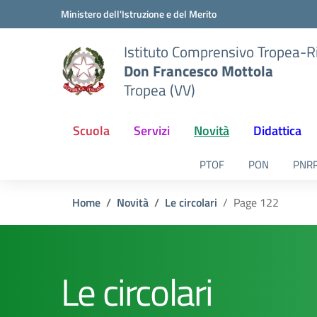
Vai ai contenuti
Vai al menu di navigazione
Vai al footer
Ministero dell'Istruzione e del Merito
Istituto Comprensivo Tropea-R
Don Francesco Mottola
Tropea (VV)
Scuola
Servizi
Novità
Didattica
PTOF
PON
PNR
Home
Novità
Le circolari
Page 122
Le circolari