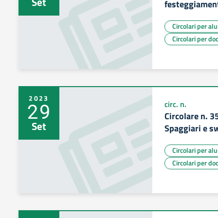
Set
festeggiament
Circolari per al
Circolari per do
2023
29
circ. n.
Circolare n. 3
Set
Spaggiari e sw
Circolari per al
Circolari per do