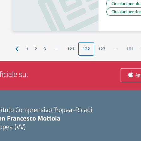
Circolari per al
Circolari per do
1
2
3
…
121
122
123
…
161
Pagina precedente
iciale su:
App
tituto Comprensivo Tropea-Ricadi
on Francesco Mottola
opea (VV)
Visita la pagina iniziale della scuola