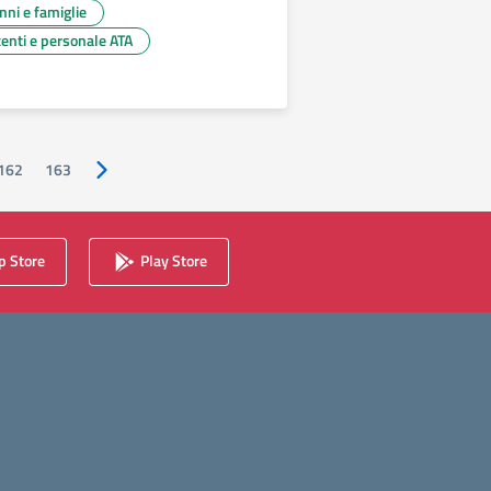
unni e famiglie
centi e personale ATA
162
163
Pagina successiva
 Store
Play Store