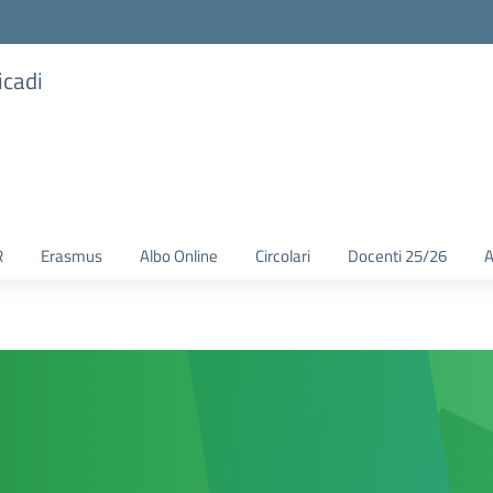
icadi
R
Erasmus
Albo Online
Circolari
Docenti 25/26
A