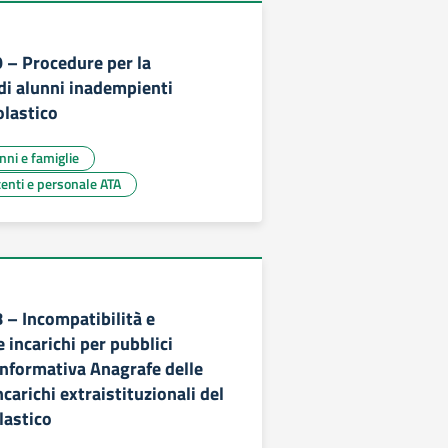
9 – Procedure per la
di alunni inadempienti
olastico
unni e famiglie
centi e personale ATA
8 – Incompatibilità e
 incarichi per pubblici
Informativa Anagrafe delle
ncarichi extraistituzionali del
lastico