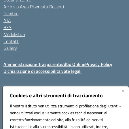
Archivio Area Riservata Docenti
Genitori
ATA
BES
Modulistica
Contatti
Gallery
Amministrazione Trasparente
Albo Online
Privacy Policy
Dichiarazione di accessibilità
Note legali
Indirizzo:
Via Coniugi Crigna – Cap. 89861 – Tropea (VV)
Cookies e altri strumenti di tracciamento
Centralino:
0963666418
Email:
vvic82200d@istruzione.it
Posta elettronica certificata (PEC):
Il nostro Istituto non utilizza strumenti di profilazione degli utenti -
vvic82200d@pec.istruzione.it
sono utilizzati esclusivamente cookies tecnici necessari al
Codice fiscale: 96012410799
corretto funzionamento del sito, alla fruibilità dei servizi
Codice meccanografico:
VVIC82200D
istituzionali e alla sua accessibilità – sono utilizzati, inoltre,
Codice Indice delle Pubbliche Amministrazioni (IPA): istsc_vvic82200d