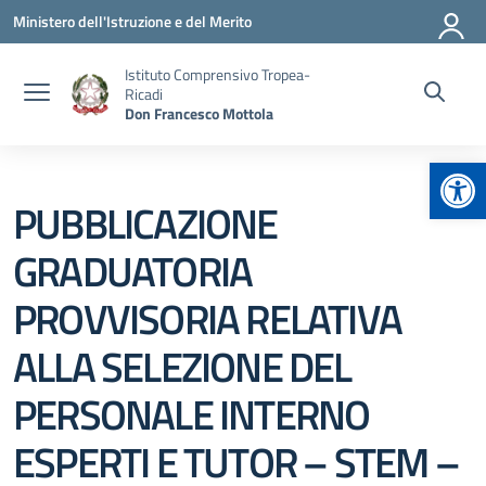
Vai ai contenuti
Vai al menu di navigazione
Vai al footer
Ministero dell'Istruzione e del Merito
Istituto Comprensivo Tropea-
Ricadi
Don Francesco Mottola
Apr
PUBBLICAZIONE
GRADUATORIA
PROVVISORIA RELATIVA
ALLA SELEZIONE DEL
PERSONALE INTERNO
ESPERTI E TUTOR – STEM –