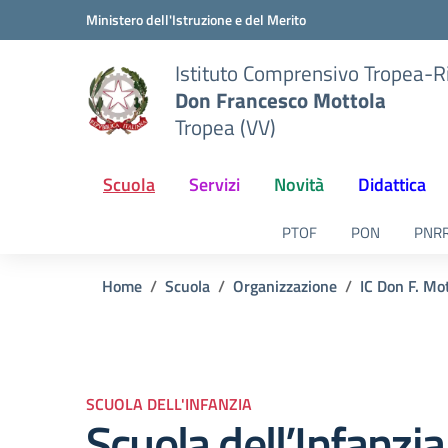
Vai ai contenuti
Vai al menu di navigazione
Vai al footer
Ministero dell'Istruzione e del Merito
Istituto Comprensivo Tropea-R
Don Francesco Mottola
Tropea (VV)
Scuola
Servizi
Novità
Didattica
PTOF
PON
PNR
Home
Scuola
Organizzazione
IC Don F. Mo
SCUOLA DELL'INFANZIA
Scuola dell’Infanzia