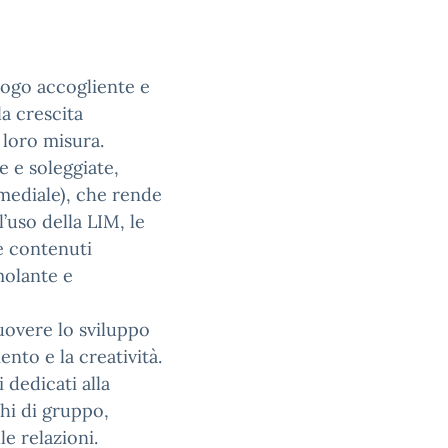
uogo accogliente e
a crescita
 loro misura.
e e soleggiate,
imediale), che rende
’uso della LIM, le
e contenuti
molante e
uovere lo sviluppo
nto e la creatività.
dedicati alla
ochi di gruppo,
e relazioni.