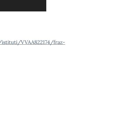
a/istituti/VVAA822174/fraz-