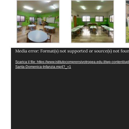
Video
Media error: Format(s) not supported or source(s) not fou
Player
Scarica il file: https://www.istitutocomprensivotropea.edu.it/wp-content/
Santa-Domenica-Infanzia.mp4?_=1