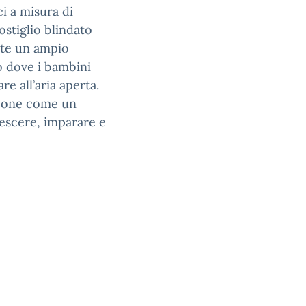
ci a misura di
ostiglio blindato
ente un ampio
o dove i bambini
e all’aria aperta.
opone come un
escere, imparare e