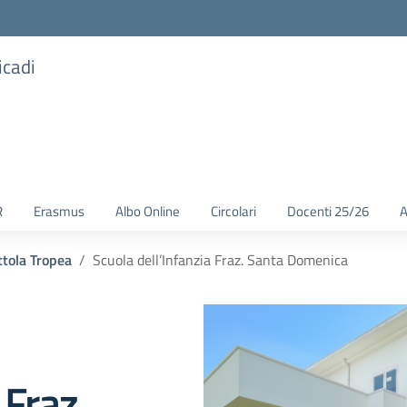
icadi
R
Erasmus
Albo Online
Circolari
Docenti 25/26
A
ttola Tropea
Scuola dell’Infanzia Fraz. Santa Domenica
 Fraz.